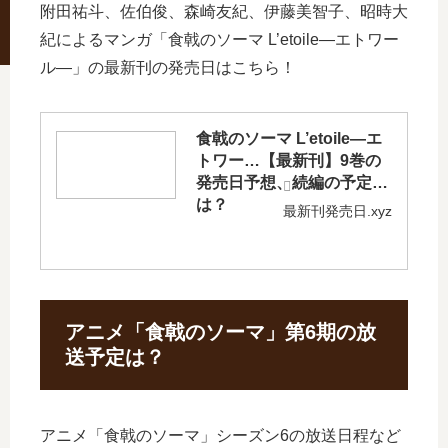
附田祐斗、佐伯俊、森崎友紀、伊藤美智子、昭時大
紀によるマンガ「食戟のソーマ L’etoile―エトワー
ル―」の最新刊の発売日はこちら！
食戟のソーマ L’etoile―エ
トワー…【最新刊】9巻の
発売日予想、続編の予定
は？
最新刊発売日.xyz
アニメ「食戟のソーマ」第6期の放
送予定は？
アニメ「食戟のソーマ」シーズン6の放送日程など