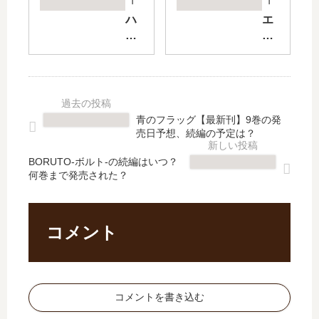
」
の
「
「
は
大
ハ
エ
完
作
ル
ン
結
戦
カ
バ
し
【
ゼ
ー
た
最
マ
ズ
？
新
ウ
」
最
刊
ン
は
青のフラッグ【最新刊】9巻の発
新
】
ド
完
売日予想、続編の予定は？
刊
29
」
結
31
巻
最
し
BORUTO-ボルト-の続編はいつ？
巻
の
何巻まで発売された？
新
た
の
発
刊
？
発
売
1
最
売
日､
巻
新
コメント
日
30
の
刊
は
巻
発
2
い
の
売
巻
つ
発
日
の
コメントを書き込む
？
売
は
発
続
日
い
売