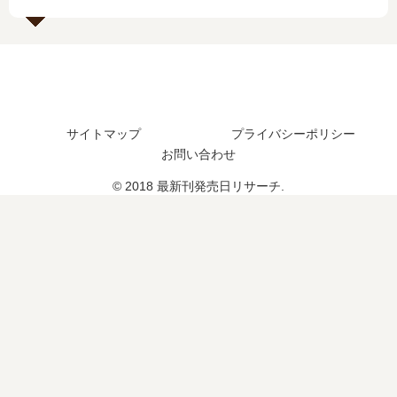
編
は
つ
日
の
い
？
は
予
つ
2
い
定
？
巻
つ
は
完
の
？
？
結
予
3
し
サイトマップ
プライバシーポリシー
定
巻
た
は
の
お問い合わせ
？
？
予
© 2018 最新刊発売日リサーチ.
続
定
編
は
の
？
予
定
は
？