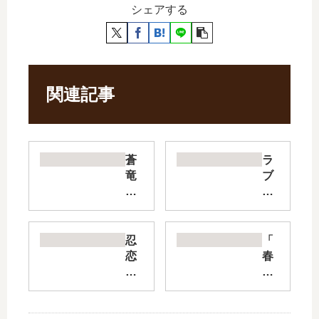
シェアする
関連記事
蒼
ラ
竜
ブ
の
・
側
ミ
用
ー
人
・
忍
「
【
ぽ
恋
春
最
ん
【
の
新
ぽ
最
嵐
刊
こ!
新
と
】
【
刊
モ