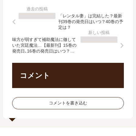
10
最
】
ン
巻
新
6
ス
「レンタル妻」は完結した？最新
の
刊
巻
タ
刊39巻の発売日はいつ？40巻の予
発
】
の
ー
定は？
売
6
発
」
日
巻
味方が弱すぎて補助魔法に徹して
売
は
いた宮廷魔法…【最新刊】15巻の
予
の
日
完
発売日､16巻の発売日はいつ？完
想
発
予
結
結した？
、
売
想
し
続
日
、
た
編
予
続
？
コメント
の
想
編
最
予
、
の
新
定
続
予
刊
は
編
定
9
コメントを書き込む
？
の
は
巻
予
？
の
定
発
は
売
？
日