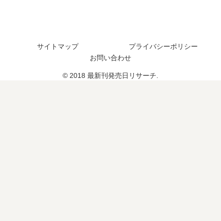
完
い
い
結
つ
つ
し
？
？
た
33
サイトマップ
プライバシーポリシー
？
巻
お問い合わせ
の
予
© 2018 最新刊発売日リサーチ.
定
は
？