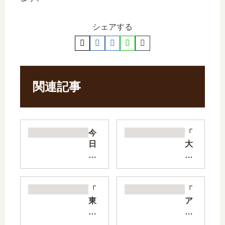
シェアする
関連記事
今
「
日
大
の
海
さ
に
ん
響
ぽ
く
「
「
ん
コ
東
ア
た
ー
大
オ
【
ル
の
イ