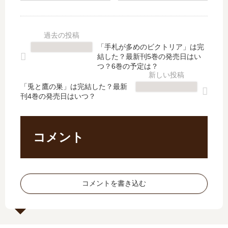
最
」
三
ホ
新
は
姉
ノ
刊
完
妹
オ
】
結
」
」
「手札が多めのビクトリア」は完
10
し
は
は
結した？最新刊5巻の発売日はい
巻
た
完
完
つ？6巻の予定は？
の
？
結
結
発
最
「兎と鷹の巣」は完結した？最新
し
し
刊4巻の発売日はいつ？
売
新
た
た
日､
刊
？
？
11
4
最
最
巻
巻
新
新
コメント
の
の
刊
刊
発
発
3
32
売
売
巻
巻
日
日
の
の
コメントを書き込む
は
は
発
発
い
い
売
売
つ
つ
日
日
？
？
は
は