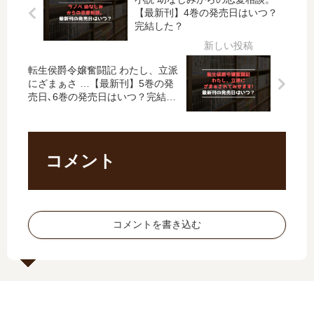
2
ま
【最新刊】4巻の発売日はいつ？
で
は
完結した？
巻
は
～
完
の
甘
冷
結
発
す
徹
し
転生侯爵令嬢奮闘記 わたし、立派
売
ぎ
上
た
にざまぁさ …【最新刊】5巻の発
日
る
司
？
売日､6巻の発売日はいつ？完結し
は
～
の
最
た？
い
【
理
新
つ
最
性
刊
？
新
が
2
コメント
《
刊
溶
巻
20
】
け
の
26
4
た
発
年
巻
…
売
コメントを書き込む
1
の
」
日
月
発
は
は
最
売
完
い
新
日､
結
つ
版
5
し
？
》
巻
た
3