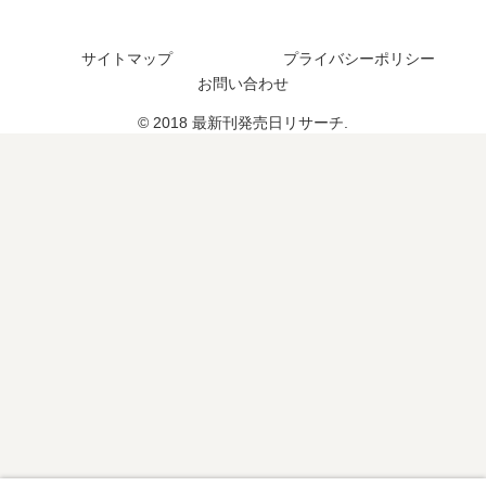
の
？
巻
発
最
の
売
サイトマップ
プライバシーポリシー
新
予
日
お問い合わせ
刊
定
は
6
は
© 2018 最新刊発売日リサーチ.
い
巻
？
つ
の
？
発
完
売
結
日
し
は
た
い
？
つ
？