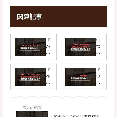
関連記事
「
い
パ
つ
ラ
わ
サ
り
イ
の
ト
愛
「
「
・
～
今
フ
ド
契
夜
ァ
ー
約
、
リ
ル
婚
う
ス
」
の
ち
の
最
旦
に
結
新
那
お
婚
刊
さ
い
」
小説 幼なじみからの恋愛相談。