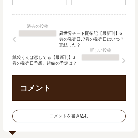
目
は
な
黄
当
完
ふ
金
て
結
た
【
資
し
り
最
産
た
で
新
異世界チート開拓記【最新刊】6
35
？
ご
刊
巻の発売日､7巻の発売日はいつ？
億
最
ざ
】
完結した？
の
新
い
11
イ
刊
紙袋くんは恋してる【最新刊】3
ま
巻
巻の発売日予想、続編の予定は？
ケ
19
す
の
メ
巻
が
発
ン
の
」
売
…
発
は
日
コメント
【
売
完
は
最
日
結
い
新
は
し
つ
刊
い
た
？
コメントを書き込む
】
つ
？
完
8
？
最
結
巻
新
し