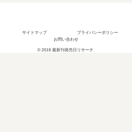
の
刊
た
発
19
？
売
巻
続
日
の
編
は
発
の
サイトマップ
プライバシーポリシー
い
売
予
つ
お問い合わせ
日
定
？
は
は
© 2018 最新刊発売日リサーチ.
完
い
？
結
つ
し
？
た
続
？
編
続
の
編
予
の
定
予
は
定
？
は
？