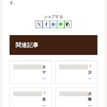
す。
シェアする
関連記事
タ
「
マ
少
ロ
女
ワ
フ
～
ァ
10
イ
「
片
0%
ト
未
喰
金
」
熟
と