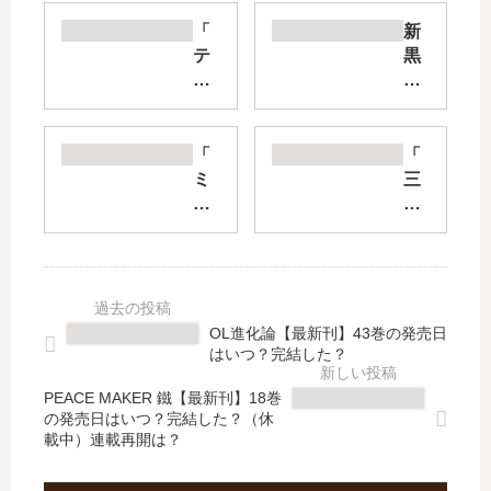
「
新
テ
黒
ツ
沢
ぼ
最
ん
強
」
伝
「
「
は
説
ミ
三
完
【
ワ
丁
結
最
さ
目
し
新
ん
の
た
刊
な
夕
？
】
り
日
最
22
す
夕
OL進化論【最新刊】43巻の発売日
新
巻
ま
焼
はいつ？完結した？
刊
の
す
け
40
発
」
の
PEACE MAKER 鐵【最新刊】18巻
巻
売
の発売日はいつ？完結した？（休
は
詩
載中）連載再開は？
の
日
完
」
発
予
結
は
売
想