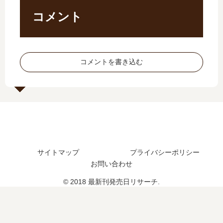
し
完
日
、
た
結
コメント
は
続
？
し
い
編
最
た
つ
の
新
？
？
予
刊
最
コメントを書き込む
41
定
15
新
巻
は
巻
刊
の
？
の
72
予
発
巻
定
売
の
は
日
発
？
は
売
《
い
日
サイトマップ
プライバシーポリシー
20
つ
は
26
お問い合わせ
？
い
年
16
つ
© 2018 最新刊発売日リサーチ.
1
巻
？
月
の
最
予
新
定