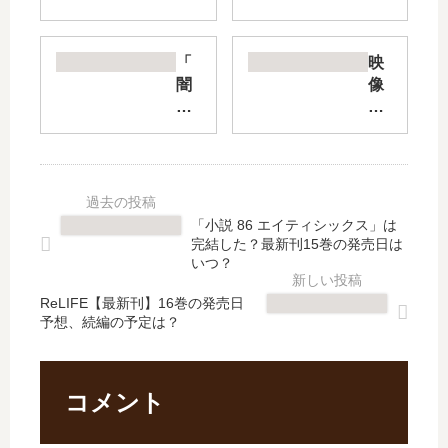
も
ウ
の
ボ
み
ー
「
映
っ
ル
闇
像
け!
ア
金
研
【
ー
ウ
に
最
ス
シ
は
新
】
ジ
手
刊
漫
マ
を
】
画
く
出
「小説 86 エイティシックス」は
11
は
ん
す
完結した？最新刊15巻の発売日は
巻
打
外
な!
いつ？
の
ち
伝
【
発
切
ReLIFE【最新刊】16巻の発売日
浪
最
予想、続編の予定は？
売
り
花
新
日､
？
タ
刊
12
ア
イ
】
巻
ニ
ム
9
コメント
の
メ
リ
巻
発
化
ー
の