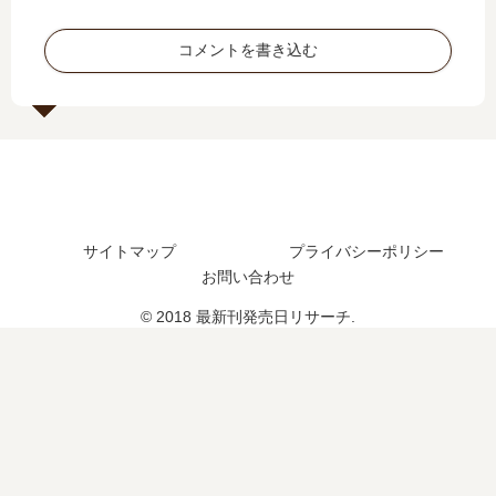
売
の
プ
発
日
最
愛
売
コメントを書き込む
は
新
沢
日､
い
情
…
10
つ
報
」
巻
？
と
は
の
完
11
完
発
結
巻
結
売
し
の
し
日
た
発
た
は
サイトマップ
プライバシーポリシー
？
売
？
い
日
お問い合わせ
最
つ
を
新
？
© 2018 最新刊発売日リサーチ.
調
刊
完
査
4
結
巻
し
の
た
発
？
売
日