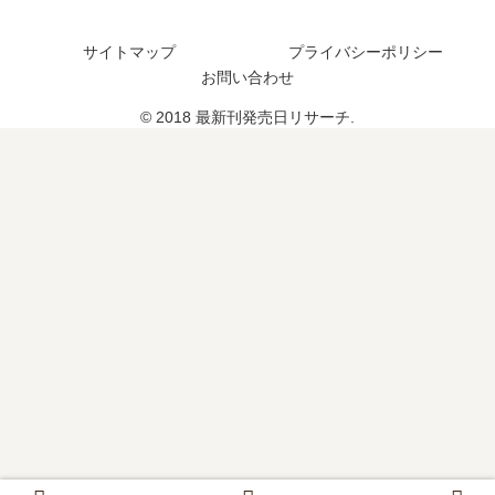
は
つ
い
い
？
つ
サイトマップ
プライバシーポリシー
つ
11
？
お問い合わせ
？
巻
完
© 2018 最新刊発売日リサーチ.
完
の
結
結
予
し
し
定
た
た
は
？
？
？
（
休
載
中
）
連
載
再
開
は
？