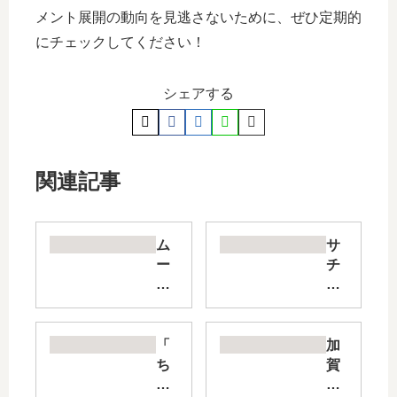
メント展開の動向を見逃さないために、ぜひ定期的
にチェックしてください！
シェアする
関連記事
ム
サ
ー
チ
ち
の
ゃ
お
ん
寺
と
ご
「
加
手
は
ち
賀
を
ん
ひ
谷