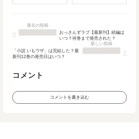
つ
の
ろ
次
な
続
さ
長
い
編
ん
、
で
は
」
狙
【
い
は
わ
おっさんずラブ【最新刊】続編は
最
つ
完
れ
いつ？何巻まで発売された？
新
？
結
て
刊
何
し
ま
「小説 いもウザ」は完結した？最
】
巻
新刊12巻の発売日はいつ？
た
す!
8
ま
？
【
巻
で
最
最
コメント
の
発
新
新
発
売
刊
刊
売
さ
10
】
日､
れ
コメントを書き込む
巻
6
9
た
の
巻
巻
？
発
の
の
売
発
発
日
売
売
は
日
日
い
は