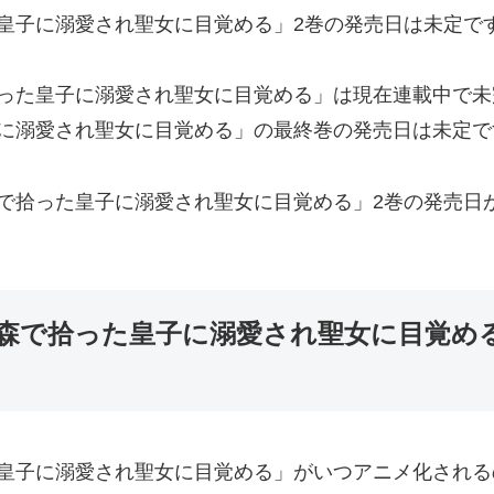
皇子に溺愛され聖女に目覚める」2巻の発売日は未定で
った皇子に溺愛され聖女に目覚める」は現在連載中で未
に溺愛され聖女に目覚める」の最終巻の発売日は未定で
で拾った皇子に溺愛され聖女に目覚める」2巻の発売日
森で拾った皇子に溺愛され聖女に目覚め
皇子に溺愛され聖女に目覚める」がいつアニメ化される