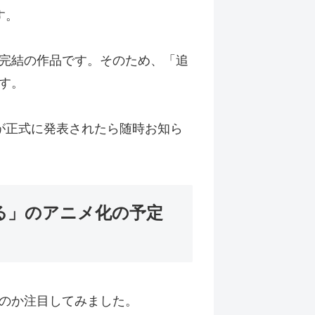
す。
完結の作品です。そのため、「追
す。
が正式に発表されたら随時お知ら
る」のアニメ化の予定
のか注目してみました。