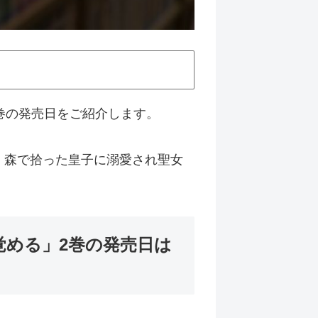
巻の発売日をご紹介します。
嬢、森で拾った皇子に溺愛され聖女
覚める」2巻の発売日は