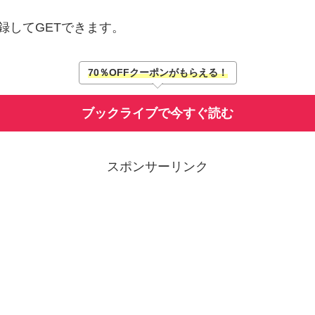
録してGETできます。
70％OFFクーポンがもらえる！
ブックライブで今すぐ読む
スポンサーリンク