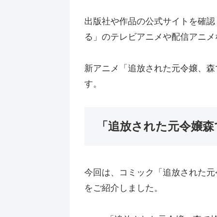
出版社や作品の公式サイトを確認
る」のテレビアニメや配信アニメ
新アニメ「追放された元令嬢、森
す。
「追放された元令嬢森
今回は、コミック「追放された元
をご紹介しました。