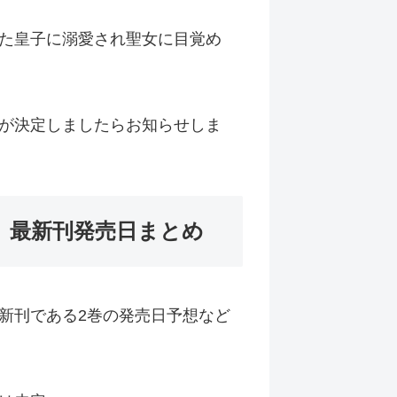
た皇子に溺愛され聖女に目覚め
が決定しましたらお知らせしま
」最新刊発売日まとめ
新刊である2巻の発売日予想など