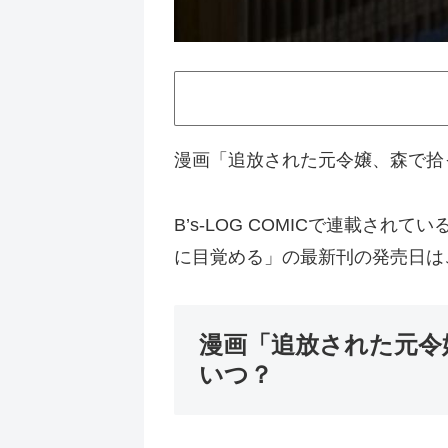
漫画「追放された元令嬢、森で拾
B’s-LOG COMICで連載
に目覚める」の最新刊の発売日は
漫画「追放された元令
いつ？