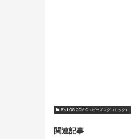
B's-LOG COMIC（ビーズログコミック）
関連記事