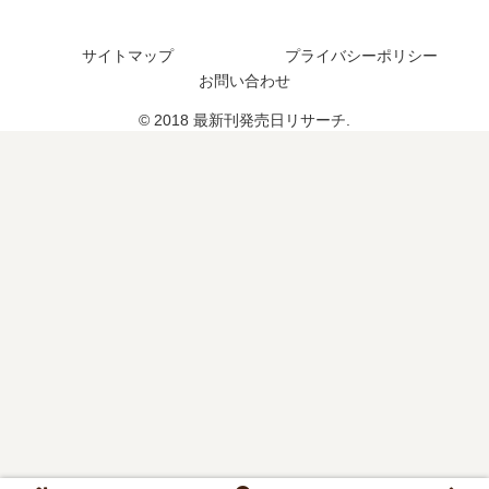
の
結
売
発
し
日
売
サイトマップ
プライバシーポリシー
た
は
日
お問い合わせ
？
い
は
最
つ
© 2018 最新刊発売日リサーチ.
い
新
？
つ
刊
完
？
9
結
巻
し
の
た
発
？
売
日
は
い
つ
？