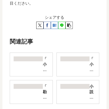
目ください。
シェアする
関連記事
「
「
小
小
説
説
と
ツ
あ
キ
る
ミ
「
小
お
チ
勘
説
っ
」
違
異
さ
は
い
世
ん
完
の
界