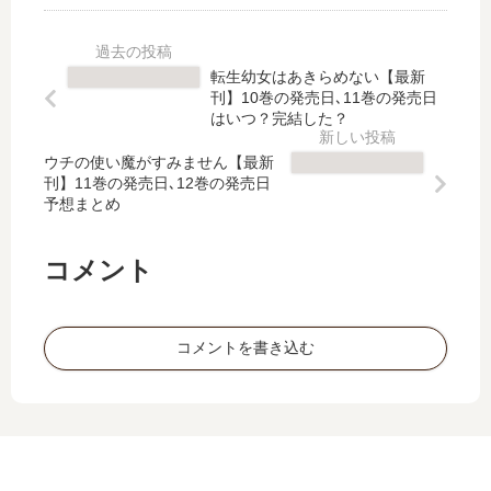
の
結
工
ゆ
VR
し
房
る
M
た
主:
り
転生幼女はあきらめない【最新
M
？
英
紀
刊】10巻の発売日､11巻の発売日
O
最
雄
行
はいつ？完結した？
活
新
パ
【
動
刊
ウチの使い魔がすみません【最新
ー
最
刊】11巻の発売日､12巻の発売日
記
21
テ
新
予想まとめ
」
巻
ィ
刊
は
の
の
】
完
発
元
17
コメント
結
売
雑
巻
し
日
用
の
た
は
係
発
コメントを書き込む
？
い
が
売
最
つ
、
日､
新
？
…
18
刊
」
巻
33
は
の
巻
完
発