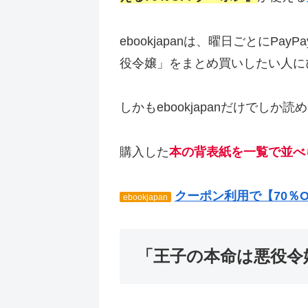
ebookjapanは、曜日ごとに
役令嬢」をまとめ買いしたい人に
しかもebookjapanだけで
購入した
本の背表紙を一覧で並べ
クーポン利用で【70％
ebookjapan
「王子の本命は悪役令