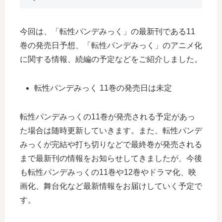
今回は、「転性パンデみっく」の最新刊である11
巻の発売日予想、「転性パンデみっく」のアニメ化
に関する情報、続編の予定などをご紹介しました。
転性パンデみっく 11巻の発売日は未定
転性パンデみっくの11巻が発売される予定があっ
た場合は随時更新していきます。また、転性パンデ
みっくが完結や打ち切りなどで最終巻が発売される
まで最新刊の情報をお知らせしてきましたが、今後
も転性パンデみっくの11巻や12巻やドラマ化、映
画化、舞台化など最新情報をお届けしていく予定で
す。