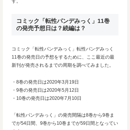
す。
コミック「転性パンデみっく」11巻
の発売予想日は？続編は？
コミック「転性パンデみっく」転性パンデみっく
11巻の発売日の予想をするために、ここ最近の最
新刊が発売されるまでの周期を調べてみました。
・8巻の発売日は2020年3月19日
・9巻の発売日は2020年5月12日
・10巻の発売日は2020年7月10日
「転性パンデみっく」の発売間隔は8巻から9巻ま
でが54日間、9巻から10巻までが59日間となってい