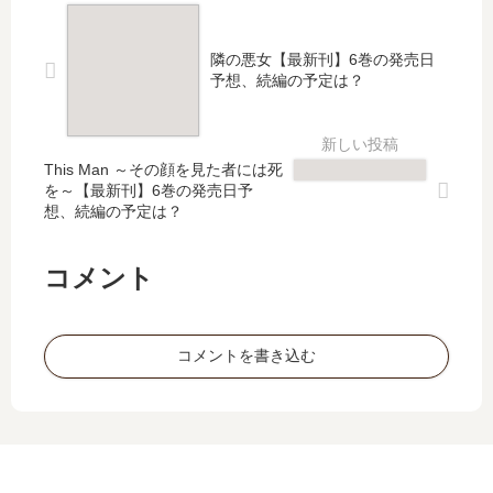
巻
？
】
デ
の
漫
9
レ
発
画
巻
ラ
隣の悪女【最新刊】6巻の発売日
売
は
の
の
予想、続編の予定は？
日
何
発
続
予
巻
売
編
想
ま
日
は
、
で
This Man ～その顔を見た者には死
予
い
を～【最新刊】6巻の発売日予
続
発
想
つ
想、続編の予定は？
編
売
、
？
の
さ
続
何
予
れ
編
巻
コメント
定
た
の
ま
は
？
予
で
？
定
発
コメントを書き込む
は
売
？
さ
れ
た
？