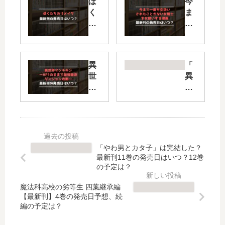
ぼ
今
く
ま
た
で
ち
一
の
度
リ
も
異
「
メ
女
世
異
イ
扱
界
世
ク
い
マ
界
の
さ
ン
支
続
れ
チ
配
編
た
キ
の
は
こ
ン
ス
い
と
「やわ男とカタ子」は完結した？
ー
キ
つ
が
最新刊11巻の発売日はいつ？12巻
HP
ル
？
の予定は？
な
1
テ
何
…
の
イ
魔法科高校の劣等生 四葉継承編
巻
【
【最新刊】4巻の発売日予想、続
ま
カ
ま
最
編の予定は？
ま
ー
で
新
で
ゼ
発
刊