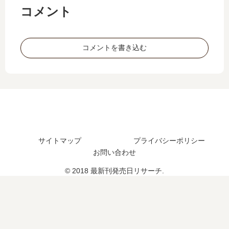
最
ロ
売
】
コメント
強
か
さ
8
最
ら
れ
巻
速
始
た
の
コメントを書き込む
ダ
め
？
発
ン
る
売
…
…
日
【
」
予
最
は
想
新
完
、
刊
結
続
】
し
編
サイトマップ
プライバシーポリシー
12
た
の
巻
？
お問い合わせ
予
の
最
定
© 2018 最新刊発売日リサーチ.
発
新
は
売
刊
？
日､
19
13
巻
巻
の