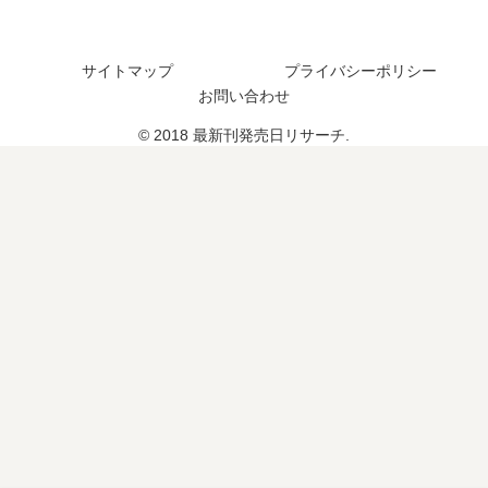
結
売
9
し
日､
巻
た
7
の
サイトマップ
プライバシーポリシー
？
巻
発
お問い合わせ
続
の
売
編
発
日
© 2018 最新刊発売日リサーチ.
の
売
は
予
日
い
定
は
つ
は
い
？
？
つ
10
？
巻
完
の
結
予
し
定
た
は
？
？