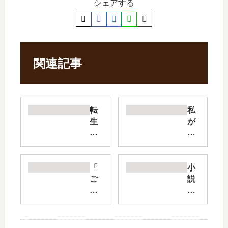
シェアする
関連記事
転
私
生
が
し
聖
た
女
ら
?
剣
い
「
小
で
い
ご
説
し
え
主
せ
た
、
人
っ
An
悪
様
か
ot
役
と
チ