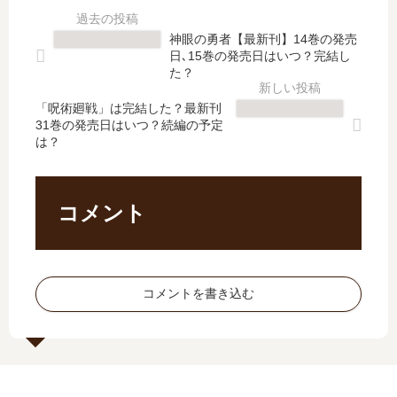
he
令
ゆ
【
r
嬢
く
最
神眼の勇者【最新刊】14巻の発売
Wi
で
異
新
日､15巻の発売日はいつ？完結し
sh
す!
世
刊
た？
【
～
界
】
最
な
「呪術廻戦」は完結した？最新刊
サ
11
31巻の発売日はいつ？続編の予定
新
の
バ
巻
は？
刊
で
イ
の
】
、
バ
発
7
全
ル!
売
巻
…
」
日
コメント
の
【
は
は
発
最
完
い
売
新
結
つ
日
刊
し
？
コメントを書き込む
は
】
た
完
い
6
？
結
つ
巻
最
し
？
の
新
た
完
発
刊
？