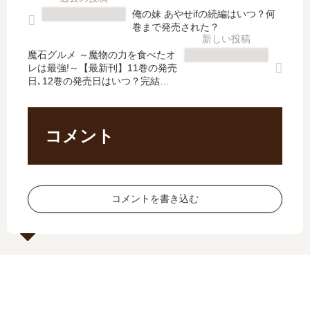
刊
次
ジ
を
俺の妹 あやせifの続編はいつ？何
2
第
ョ
抱
巻まで発売された？
巻
」
ン!
い
の
は
!の
た
魔石グルメ ～魔物の力を食べたオ
発
完
レは最強!～【最新刊】11巻の発売
続
な
日､12巻の発売日はいつ？完結し
売
結
編
ら
た？
日
し
は
【
は
た
い
最
い
？
つ
新
コメント
つ
最
？
刊
？
新
何
】
刊
巻
14
4
ま
巻
コメントを書き込む
巻
で
の
の
発
発
発
売
売
売
さ
日
日
れ
は
は
た
い
い
？
つ