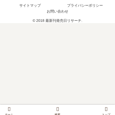
つ
？
サイトマップ
プライバシーポリシー
？
完
お問い合わせ
結
し
© 2018 最新刊発売日リサーチ.
た
？
ホーム
検索
トップ