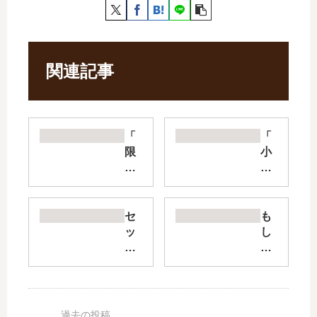
関連記事
「
「
限
小
界
説
OL
異
霧
世
切
界
セ
も
ギ
の
ッ
し
リ
沙
ク
も
子
汰
ス
、
」
は
&
幼
最
社
ダ
馴
新
畜
ン
染