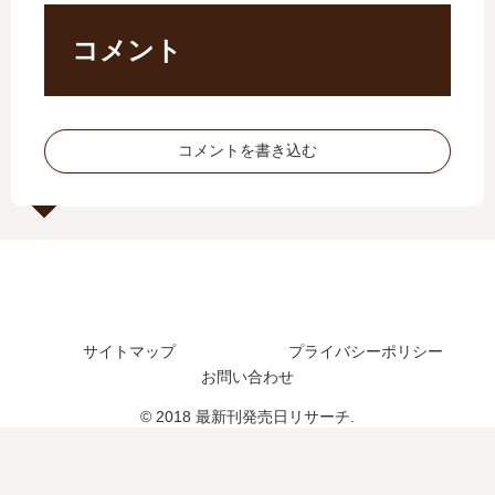
…
0
発
し
【
の
売
た
コメント
最
こ
日､
？
新
…
7
最
刊
」
巻
新
】
は
の
刊
コメントを書き込む
9
完
発
14
巻
結
売
巻
の
し
日
の
発
た
は
発
売
？
い
売
日､
最
つ
日
10
新
？
は
巻
刊
完
い
サイトマップ
プライバシーポリシー
の
21
結
つ
発
巻
お問い合わせ
し
？
売
の
た
© 2018 最新刊発売日リサーチ.
日
発
？
は
売
い
日