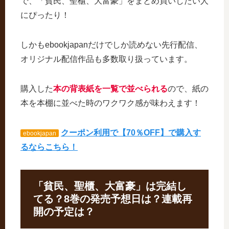
で、「貧民、聖櫃、大富豪」をまとめ買いしたい人
にぴったり！
しかもebookjapanだけでしか読めない先行配信、
オリジナル配信作品も多数取り扱っています。
購入した
本の背表紙を一覧で並べられる
ので、紙の
本を本棚に並べた時のワクワク感が味わえます！
クーポン利用で【70％OFF】で購入す
ebookjapan
るならこちら！
「貧民、聖櫃、大富豪」は完結し
てる？8巻の発売予想日は？連載再
開の予定は？