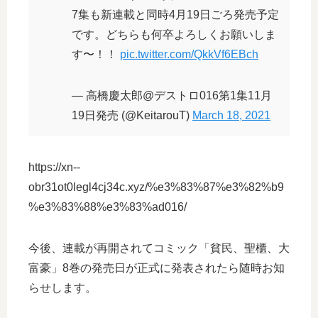
7集も新連載と同時4月19日ごろ発売予定
です。どちらも何卒よろしくお願いしま
す〜！！
pic.twitter.com/QkkVf6EBch
— 高橋慶太郎@デストロ016第1集11月
19日発売 (@KeitarouT)
March 18, 2021
https://xn--
obr31ot0legl4cj34c.xyz/%e3%83%87%e3%82%b9
%e3%83%88%e3%83%ad016/
今後、連載が再開されてコミック「貧民、聖櫃、大
富豪」8巻の発売日が正式に発表されたら随時お知
らせします。