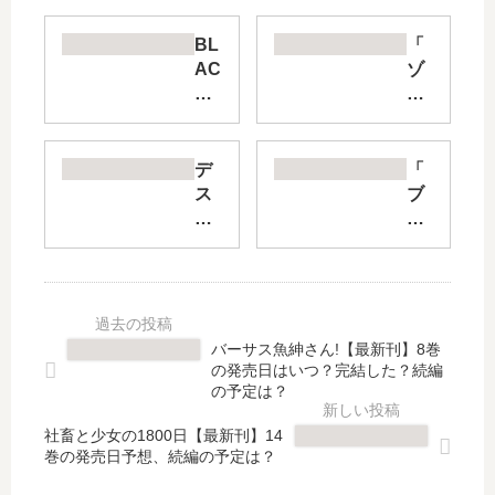
BL
「
AC
ゾ
K
ン
LA
10
GO
0
ON
～
デ
「
掃
ゾ
ス
ブ
除
ン
ト
ラ
屋
ビ
ロ
ッ
ソ
に
01
ク
ー
な
6
・
ヤ
る
【
ラ
ー
ま
最
グ
バーサス魚紳さん!【最新刊】8巻
解
で
新
ー
の発売日はいつ？完結した？続編
体!
に
刊
ン
の予定は？
ゴ
し
】
」
ア
た
社畜と少女の1800日【最新刊】14
6
は
巻の発売日予想、続編の予定は？
ゴ
い
巻
完
ア
10
の
結