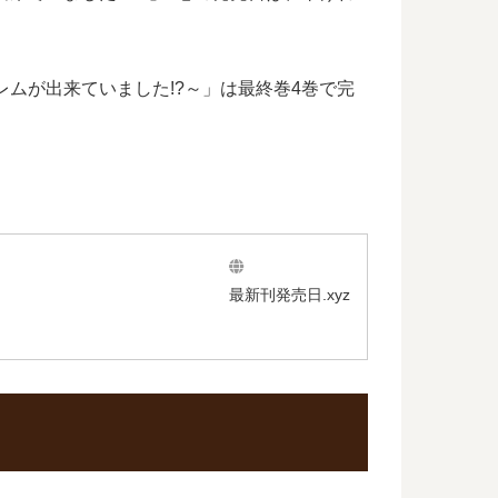
ムが出来ていました!?～」は最終巻4巻で完
。
最新刊発売日.xyz