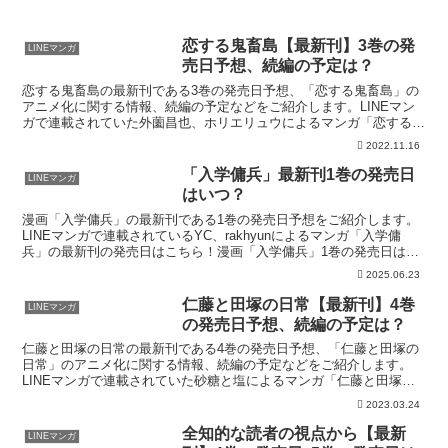
恋する鬼畜島【最新刊】3巻の発
LINEマンガ
売日予想、続編の予定は？
恋する鬼畜島の最新刊である3巻の発売日予想、「恋する鬼畜島」の
アニメ化に関する情報、続編の予定などをご紹介します。LINEマン
ガで連載されていた外薗昌也、ホリエリュウによるマンガ「恋する鬼
畜島」の最新刊の発売日はこちら！漫画「恋する鬼畜島」...
2022.11.16
「入学傭兵」最新刊1巻の発売日
LINEマンガ
はいつ？
漫画「入学傭兵」の最新刊である1巻の発売日予想をご紹介します。
LINEマンガで連載されているYC、rakhyunによるマンガ「入学傭
兵」の最新刊の発売日はこちら！漫画「入学傭兵」1巻の発売日はい
つ？コミック「入学傭兵」の0巻は1900年1月...
2025.06.23
仁藤と田塚の日常【最新刊】4巻
LINEマンガ
の発売日予想、続編の予定は？
仁藤と田塚の日常の最新刊である4巻の発売日予想、「仁藤と田塚の
日常」のアニメ化に関する情報、続編の予定などをご紹介します。
LINEマンガで連載されていた砂糖と塩によるマンガ「仁藤と田塚の
日常」の最新刊の発売日はこちら！漫画「仁藤と田塚の日常...
2023.03.24
全知的な読者の視点から【最新
LINEマンガ