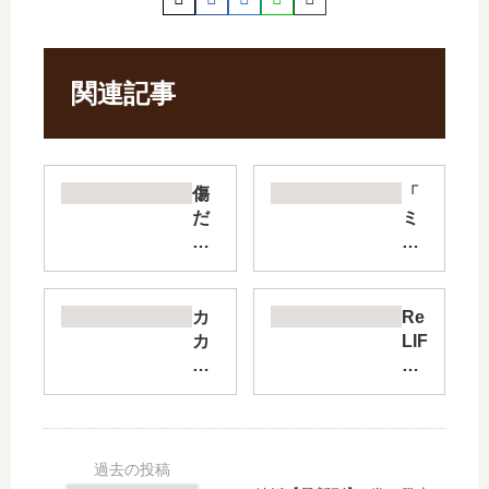
関連記事
傷
「
だ
ミ
ら
イ
け
ラ
聖
の
女
飼
カ
Re
よ
い
カ
LIF
り
方
オ
E
報
」
79
【
復
は
%
最
を
完
【
新
こ
結
最
刊
め
し
新
】