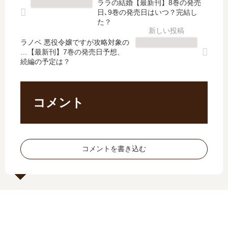
ララの結婚【最新刊】8巻の発売
て
た
刊
16
日､9巻の発売日はいつ？完結し
【
？
】
巻
た？
最
最
5
の
新
新
ラノベ 悪役令嬢ですが攻略対象の
巻
発
…【最新刊】7巻の発売日予想、
刊
刊
の
売
続編の予定は？
】
22
発
日
3
巻
売
予
巻
の
日
想
の
発
は
、
コメント
発
売
い
続
売
日
つ
編
日､
は
？
の
4
い
完
予
コメントを書き込む
巻
つ
結
定
の
？
し
は
発
23
た
？
売
巻
？
日
の
は
予
い
定