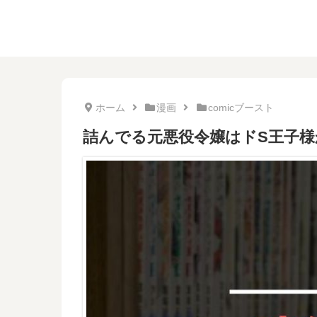
ホーム
漫画
comicブースト
詰んでる元悪役令嬢はドS王子様