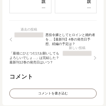
竜
世
説
説
生
界
異
の
、
道
世
ん
こ
中
界
び
ん
」
に
り
に
は
飛
VR
ち
完
ば
M
悪役令嬢としてヒロインと婚約者
は
結
さ
M
を…【最新刊】4巻の発売日予
人
し
れ
O
想、続編の予定は？
生
た
た
記
」
？
「最後にひとつだけお願いしても
お
【
よろしいでしょ…」は完結した？
は
最
っ
最
最新刊12巻の発売日はいつ？
完
新
さ
新
結
刊
ん
刊
し
16
は
】
コメント
た
巻
何
11
？
の
処
巻
最
発
…
の
コメントを書き込む
新
売
【
発
刊
日
最
売
15
は
新
日