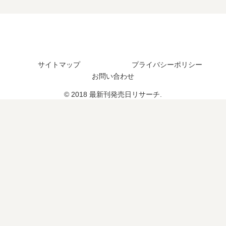
巻
い
刊
は
の
つ
】
い
発
？
15
つ
売
17
巻
？
日
巻
の
完
は
の
サイトマップ
プライバシーポリシー
発
結
い
予
お問い合わせ
売
し
つ
定
日
た
© 2018 最新刊発売日リサーチ.
？
は
は
？
？
い
つ
？
完
結
し
た
？