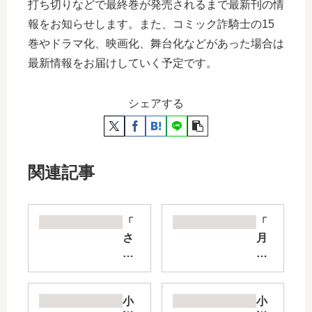
打ち切りなどで最終巻が発売されるまで最新刊の情
報をお知らせします。また、コミック詐騎士の15
巻やドラマ化、映画化、舞台化などがあった場合は
最新情報をお届けしていく予定です。
シェアする
関連記事
「
「
さ
月
よ
が
う
導
な
く
ら
異
小
小