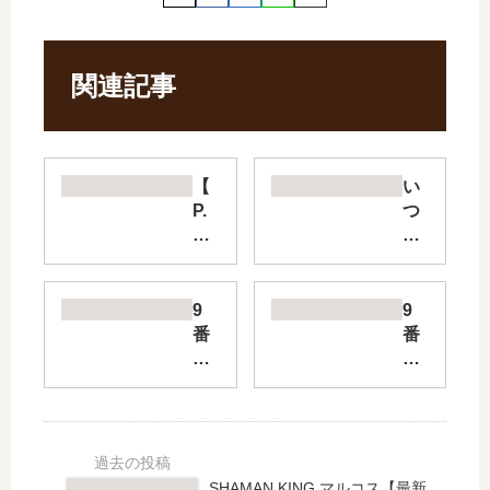
関連記事
【
い
P.
つ
As
か
.】
死
は
ぬ
完
な
9
9
結
ら
番
番
し
絵
目
目
た
を
の
の
？
売
ム
ム
最
っ
サ
サ
新
て
シ
シ
刊
か
サ
ゴ
SHAMAN KING マルコス【最新