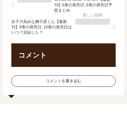
6
ら
イ
ー
刊】5巻の発売日､6巻の発売日予
巻
【
レ
ス
想まとめ
の
最
ン
ト
発
新
女子力高めな獅子原くん【最新
ト
ア
刊】9巻の発売日､10巻の発売日は
売
刊
ブ
ン
いつ？完結した？
日
】
ラ
ド
は
6
ッ
グ
い
巻
ク
レ
つ
の
【
イ
コメント
？
発
最
【
7
売
新
最
巻
日､
刊
新
の
7
】
刊
コメントを書き込む
予
巻
16
】
定
の
巻
17
は
発
の
巻
？
売
発
の
日
売
発
は
日
売
い
予
日､