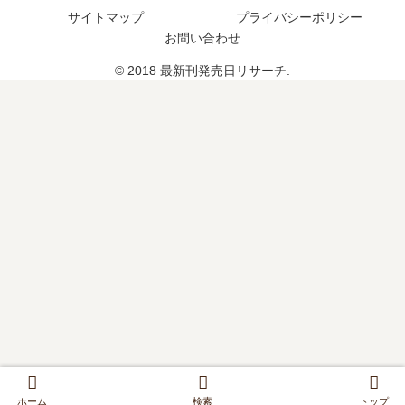
つ
想
18
サイトマップ
プライバシーポリシー
？
、
巻
お問い合わせ
完
続
の
結
編
発
© 2018 最新刊発売日リサーチ.
し
の
売
た
予
日
？
定
は
は
い
？
つ
？
完
結
し
た
？
ホーム
検索
トップ