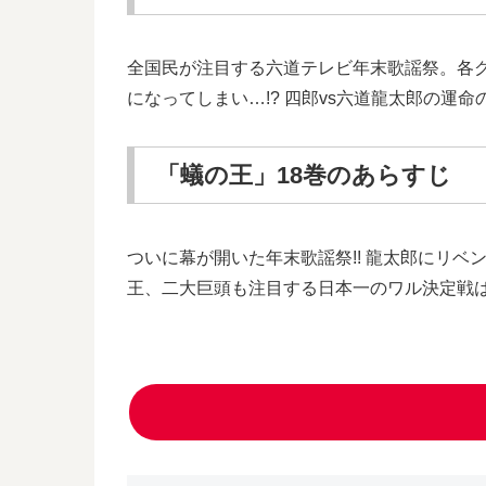
全国民が注目する六道テレビ年末歌謡祭。各グ
になってしまい…!? 四郎vs六道龍太郎の運命
「蟻の王」18巻のあらすじ
ついに幕が開いた年末歌謡祭!! 龍太郎にリベ
王、二大巨頭も注目する日本一のワル決定戦は、