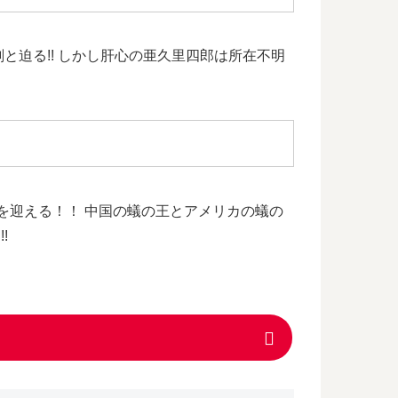
迫る!! しかし肝心の亜久里四郎は所在不明
”を迎える！！ 中国の蟻の王とアメリカの蟻の
!