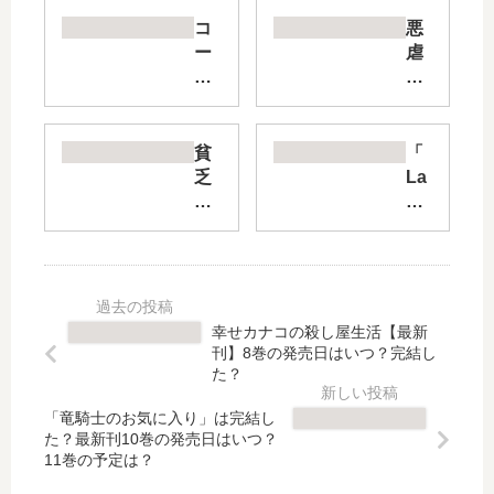
コ
悪
ー
虐
セ
聖
ル
女
テ
で
ル
す
貧
「
の
が
乏
La
竜
、
令
nd
術
愛
嬢
rea
士
す
の
all
～
る
勘
」
子
旦
違
は
竜
那
い
完
幸せカナコの殺し屋生活【最新
物
さ
聖
結
刊】8巻の発売日はいつ？完結し
語
ま
女
し
た？
～
の
伝
た
【
お
「竜騎士のお気に入り」は完結し
～
？
た？最新刊10巻の発売日はいつ？
最
役
お
最
11巻の予定は？
新
に
金
新
刊
立
の
刊