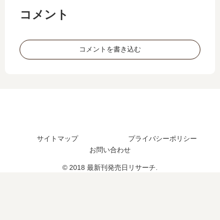
】
ち
た
44
コメント
15
…
め
巻
巻
【
に
の
の
最
努
発
コメントを書き込む
発
新
力
売
売
刊
…
日
日
】
【
は
予
3
最
い
想
巻
新
つ
、
の
刊
？
続
発
】
45
編
売
5
巻
の
日､
サイトマップ
プライバシーポリシー
巻
の
予
4
お問い合わせ
の
予
定
巻
発
定
© 2018 最新刊発売日リサーチ.
は
の
売
は
？
発
日
？
売
は
日
い
は
つ