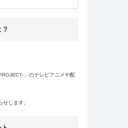
は？
。
ROJECT-」のテレビアニメや配
知らせします。
ート