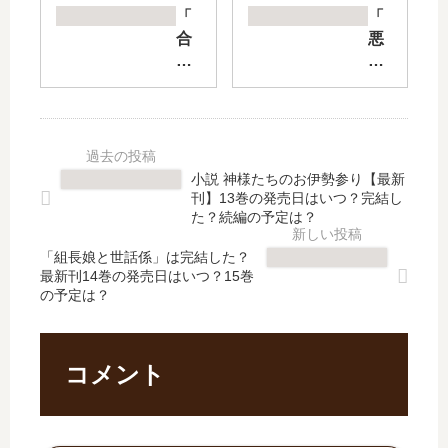
い
NG
「
「
ぶ
’S
合
悪
【
TIL
コ
役
最
E
ン
令
新
DR
に
嬢
刊
A
行
は
】
W
っ
今
13
【
た
日
小説 神様たちのお伊勢参り【最新
巻
最
ら
も
刊】13巻の発売日はいつ？完結し
の
新
女
華
た？続編の予定は？
発
刊
が
麗
売
】
「組長娘と世話係」は完結した？
い
に
最新刊14巻の発売日はいつ？15巻
日
3
な
暗
の予定は？
予
巻
か
躍
想
の
っ
す
、
発
た
る
続
売
話
追
コメント
編
日
」
放
の
は
は
後
予
い
完
も