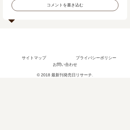
定
つ
結
推
コメントを書き込む
は
？
し
…
？
完
た
」
結
？
は
し
最
完
た
新
結
？
刊
し
10
た
巻
？
サイトマップ
プライバシーポリシー
の
最
お問い合わせ
発
新
売
刊
© 2018 最新刊発売日リサーチ.
日
7
は
巻
い
の
つ
発
？
売
11
日
巻
は
の
い