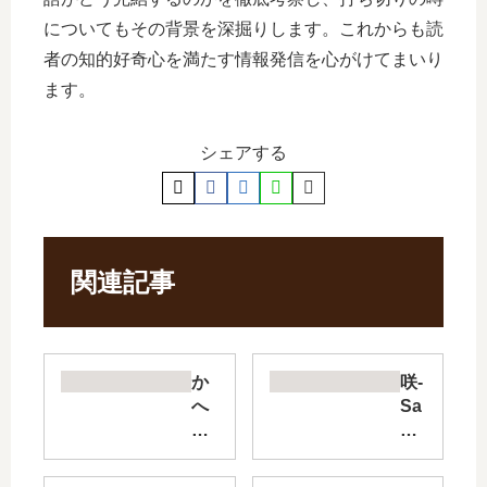
についてもその背景を深掘りします。これからも読
者の知的好奇心を満たす情報発信を心がけてまいり
ます。
シェアする
関連記事
か
咲-
へ
Sa
た
ki-
ん
re:
て
KI