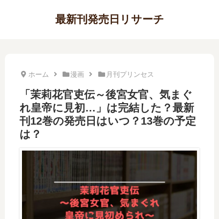
最新刊発売日リサーチ
ホーム
漫画
月刊プリンセス
「茉莉花官吏伝～後宮女官、気まぐ
れ皇帝に見初…」は完結した？最新
刊12巻の発売日はいつ？13巻の予定
は？