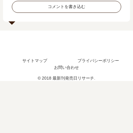
巻
？
発
予
コメントを書き込む
の
売
定
予
日
は
定
は
？
は
い
？
つ
？
続
編
サイトマップ
プライバシーポリシー
の
お問い合わせ
予
定
© 2018 最新刊発売日リサーチ.
は
？