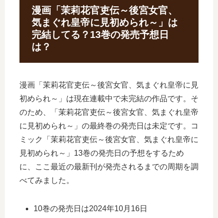
漫画「茉莉花官吏伝～後宮女官、
気まぐれ皇帝に見初められ～」は
完結してる？13巻の発売予想日
は？
漫画「茉莉花官吏伝～後宮女官、気まぐれ皇帝に見
初められ～」は現在連載中で未完結の作品です。そ
のため、「茉莉花官吏伝～後宮女官、気まぐれ皇帝
に見初められ～」の最終巻の発売日は未定です。コ
ミック「茉莉花官吏伝～後宮女官、気まぐれ皇帝に
見初められ～」13巻の発売日の予想をするため
に、ここ最近の最新刊が発売されるまでの周期を調
べてみました。
10巻の発売日は2024年10月16日