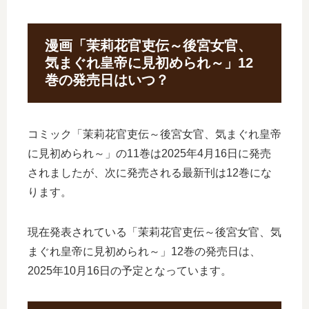
漫画「茉莉花官吏伝～後宮女官、
気まぐれ皇帝に見初められ～」12
巻の発売日はいつ？
コミック「茉莉花官吏伝～後宮女官、気まぐれ皇帝
に見初められ～」の11巻は2025年4月16日に発売
されましたが、次に発売される最新刊は12巻にな
ります。
現在発表されている「茉莉花官吏伝～後宮女官、気
まぐれ皇帝に見初められ～」12巻の発売日は、
2025年10月16日の予定となっています。