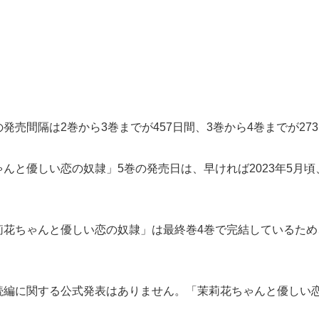
売間隔は2巻から3巻までが457日間、3巻から4巻までが27
と優しい恋の奴隷」5巻の発売日は、早ければ2023年5月頃、
莉花ちゃんと優しい恋の奴隷」は最終巻4巻で完結しているため
続編に関する公式発表はありません。「茉莉花ちゃんと優しい