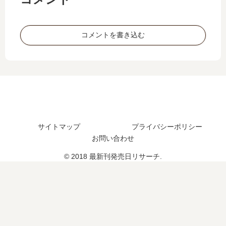
5
…
売
新
巻
【
日､
刊
の
最
9
】
コメントを書き込む
発
新
巻
4
売
刊
の
巻
日
】
発
の
予
6
売
発
想
巻
日
売
、
の
予
日
続
発
想
は
編
売
ま
い
の
日､
サイトマップ
プライバシーポリシー
と
つ
予
7
お問い合わせ
め
？
定
巻
完
© 2018 最新刊発売日リサーチ.
は
の
結
？
発
し
売
た
日
？
は
続
い
編