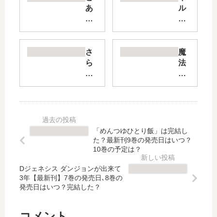
あ
ル
る
ド
科
の
学
受
の
付
さ
魔
超
嬢
ら
法
電
で
ば
科
磁
す
、
高
砲
が
佳
校
外
、
き
の
伝
残
日
劣
ア
業
【
等
「めんつゆひとり飯」は完結し
ス
は
最
生
た？最新刊9巻の発売日はいつ？
ト
嫌
新
南
10巻の予定は？
…
な
刊
海
【
の
Dジェネシス ダンジョンが出来て
】
騒
3年【最新刊】7巻の発売日､8巻の
最
で
8
擾
発売日はいつ？完結した？
新
ボ
巻
編
刊
ス
の
【
】
を
発
最
コメント