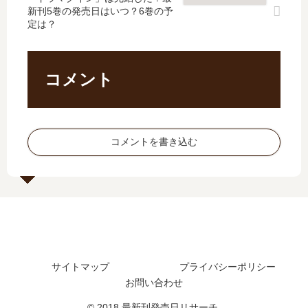
新刊5巻の発売日はいつ？6巻の予
11
日､
た
は
定は？
巻
7
？
完
の
巻
最
結
発
の
新
し
売
発
刊
た
コメント
日､
売
6
？
12
日
巻
最
巻
は
の
新
の
い
発
刊
コメントを書き込む
発
つ
売
7
売
？
日
巻
日
完
は
の
は
結
い
発
い
し
つ
売
つ
た
？
日
？
？
7
は
完
巻
い
サイトマップ
プライバシーポリシー
結
の
つ
お問い合わせ
し
予
？
た
定
© 2018 最新刊発売日リサーチ.