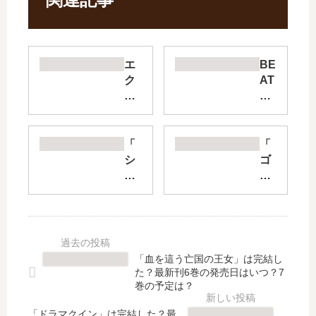
エ
BE
ク
AT
ソ
&
シ
M
ス
OT
ト
IO
「
「
を
N
シ
ゴ
堕
【
バ
ー
と
最
つ
ス
せ
新
き
ト
な
刊
物
フ
い
】
件
ィ
【
6
」
ク
「血を這う亡国の王女」は完結し
最
巻
は
サ
た？最新刊6巻の発売日はいつ？7
新
の
完
ー
巻の予定は？
刊
発
結
ズ
】
売
「ドラマクイン」は完結した？最
し
」