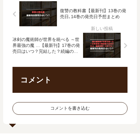
【
ル
い
新
復讐の教科書【最新刊】13巻の発
最
」
」
刊
売日､14巻の発売日予想まとめ
新
は
は
18
刊
完
完
巻
】
結
結
の
13
し
冰剣の魔術師が世界を統べる ～世
し
発
巻
た
界最強の魔 …【最新刊】17巻の発
た
売
売日はいつ？完結した？続編の予
の
？
？
日
定は？
発
最
最
は
売
新
新
い
日
刊
刊
つ
コメント
予
19
18
？
想
巻
巻
19
ま
の
の
巻
と
発
発
の
め
売
コメントを書き込む
売
予
日
日
定
は
は
は
い
い
？
つ
つ