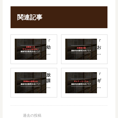
関連記事
「
「
幼
お
馴
嬢
染
様
と
の
は
僕
放
「
ラ
」
課
ギ
ブ
は
後
ル
コ
完
の
テ
メ
結
拷
ィ
に
し
問
サ
な
た
少
ー
ら
？
女
ク
な
最