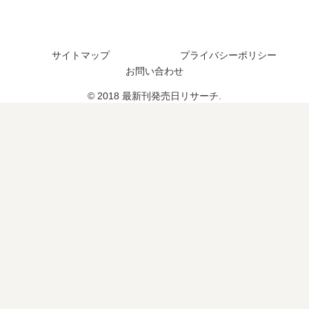
？
？
20
19
巻
巻
の
の
サイトマップ
プライバシーポリシー
予
予
お問い合わせ
定
定
は
© 2018 最新刊発売日リサーチ.
は
？
？