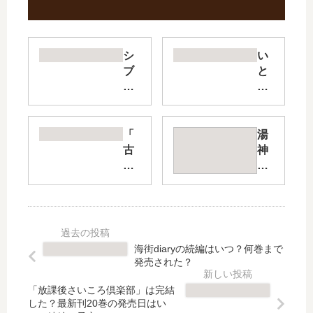
シ
い
ブ
と
ヤ
や
ニ
ん
ア
ご
フ
と
「
湯
ァ
な
古
神
ミ
き
見
く
リ
【
さ
ん
ー
最
ん
に
【
新
は
は
最
刊
、
友
新
】
コ
達
海街diaryの続編はいつ？何巻まで
刊
5
ミ
が
発売された？
】
巻
ュ
い
4
の
症
な
「放課後さいころ倶楽部」は完結
巻
発
で
い
した？最新刊20巻の発売日はい