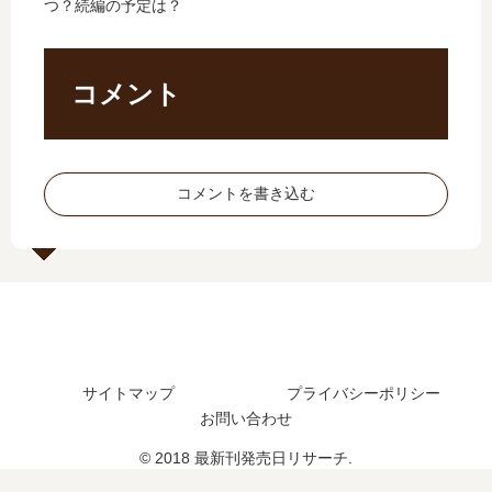
の
売
つ？続編の予定は？
す
【
発
日
。
最
売
予
」
新
日､
想
は
刊
コメント
5
、
完
】
巻
続
結
17
の
編
し
巻
発
の
た
の
コメントを書き込む
売
予
？
発
日
定
最
売
は
は
新
日
い
？
刊
予
つ
38
想
？
巻
、
完
の
続
結
発
編
し
サイトマップ
プライバシーポリシー
売
の
た
お問い合わせ
日
予
？
は
定
© 2018 最新刊発売日リサーチ.
い
は