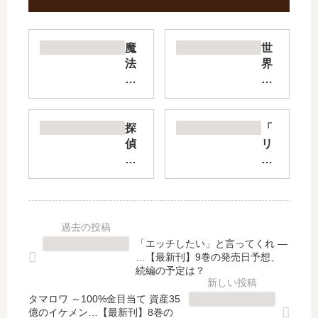
魔
世
法
界
科
の
高
終
校
わ
の
り
探
「
劣
の
偵
リ
等
世
は
ゼ
生
界
も
ロ
司
録
う
第
波
【
、
四
達
最
死
章
也
新
ん
聖
「エッチしたい」と言ってくれ ―
暗
刊
で
域
…【最新刊】9巻の発売日予想、
殺
】
い
と
続編の予定は？
計
12
る
強
画
巻
タマロワ ～100%金目当て 資産35
。-
欲
億のイケメン…【最新刊】8巻の
【
の
the
の