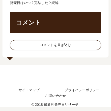
発売日はいつ？完結した？続編の
最
発
los
魔
予定は？
新
売
t
女
刊
日､
me
」
】
13
mo
は
コメント
6
巻
ry-
完
巻
の
【
結
の
発
最
し
発
売
新
た
コメントを書き込む
売
日
刊
？
日
は
】
最
は
い
5
新
い
つ
巻
刊
つ
？
の
12
？
完
発
巻
完
結
売
の
結
し
日
発
サイトマップ
プライバシーポリシー
し
た
は
売
お問い合わせ
た
？
い
日
？
つ
は
© 2018 最新刊発売日リサーチ.
？
い