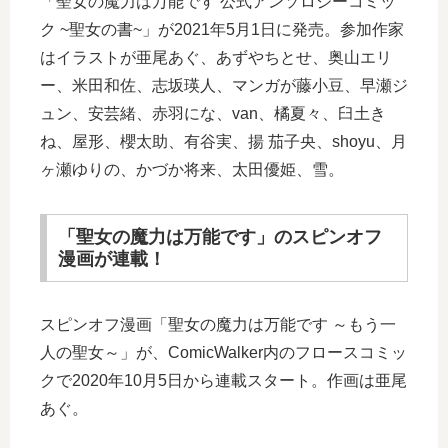
「聖女の魔力は万能です 公式アンソロジーコミッ
ク ~聖女の書~」が2021年5月1日に発売。参加作家
はイラストが亜尾あぐ、あずやちとせ、奥山エリ
ー、米田和佐、志坂瑛人、マンガが藤小豆、早瀬ジ
ュン、安芸緒、赤羽にな、van、橘夏々、臼土き
ね、屋形、櫻太助、有谷実、揚 茄子央、shoyu、月
ヶ瀬ゆりの、かづか将来、太田優姫、雪。
「聖女の魔力は万能です」のスピンオフ
漫画が連載！
スピンオフ漫画「聖女の魔力は万能です ～もう一
人の聖女～」が、ComicWalker内のフロースコミッ
クで2020年10月5日から連載スタート。作画は亜尾
あぐ。