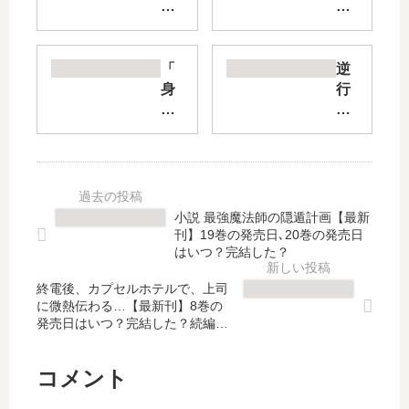
令
札
嬢
が
の
多
追
め
「
逆
放
の
身
行
後!
ビ
代
し
教
ク
わ
た
会
ト
り
悪
改
リ
の
役
革
ア
花
令
ご
」
嫁
嬢
小説 最強魔法師の隠遁計画【最新
は
は
は
は
刊】19巻の発売日､20巻の発売日
ん
完
、
、
はいつ？完結した？
で
結
不
な
悠
し
終電後、カプセルホテルで、上司
器
ぜ
に微熱伝わる…【最新刊】8巻の
々
た
用
か
発売日はいつ？完結した？続編の
シ
？
な
魔
予定は？
ス
最
辺
力
…
新
境
を
コメント
【
刊
伯
失
最
5