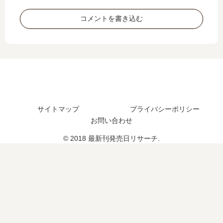
に
っ
新
巻
溺
た
コメントを書き込む
刊
の
愛
の
】
発
さ
で
11
売
れ
…
巻
日
…
【
の
は
」
最
発
い
は
新
売
つ
完
刊
日､
？
結
】
12
6
サイトマップ
プライバシーポリシー
し
5
巻
巻
お問い合わせ
た
巻
の
の
？
の
© 2018 最新刊発売日リサーチ.
発
予
最
発
売
定
新
売
日
は
刊
日､
は
？
5
6
い
巻
巻
つ
の
の
？
発
発
完
売
売