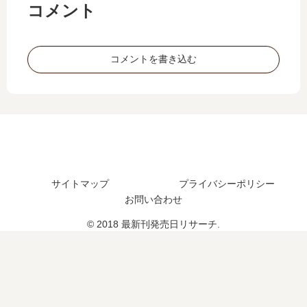
【
で
様
爵
コメント
最
…
の
様
新
【
賭
が
刊
最
け
別
コメントを書き込む
】
新
に
れ
2
刊
乗
て
巻
】
…
…
の
5
【
【
発
巻
最
最
売
の
新
新
日
発
刊
刊
は
売
】
】
い
日､
サイトマップ
プライバシーポリシー
5
4
つ
6
お問い合わせ
巻
巻
？
巻
の
の
© 2018 最新刊発売日リサーチ.
完
の
発
発
結
発
売
売
し
売
日
日､
た
日
は
5
？
は
い
巻
い
つ
の