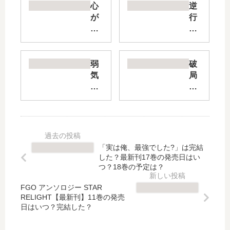
心
逆
が
行
読
し
め
た
る
悪
王
役
弱
破
女
令
気
局
は
嬢
M
予
婚
は
AX
定
約
、
令
の
者
な
嬢
悪
の
ぜ
な
女
溺
か
の
の
「実は俺、最強でした?」は完結
愛
魔
に
は
した？最新刊17巻の発売日はい
に
力
、
ず
つ？18巻の予定は？
気
を
辣
が
づ
失
FGO アンソロジー STAR
腕
、
RELIGHT【最新刊】11巻の発売
か
っ
婚
冷
日はいつ？完結した？
な
た
約
徹
い
の
者
公