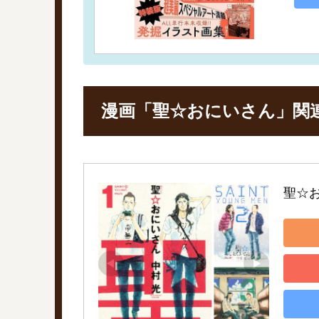
漫画「聖☆おにいさん」関
聖☆