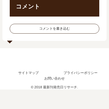
結
新
巻
刊
コメント
し
刊
の
】
た
】
発
6
？
9
売
巻
最
巻
日
の
コメントを書き込む
新
の
は
発
刊
発
い
売
4
売
つ
日
巻
日､
？
は
の
10
完
い
発
巻
結
つ
売
の
し
？
日
発
た
完
サイトマップ
プライバシーポリシー
は
売
？
結
お問い合わせ
い
日
続
し
つ
は
編
た
© 2018 最新刊発売日リサーチ.
？
い
の
？
つ
予
続
？
定
編
完
は
の