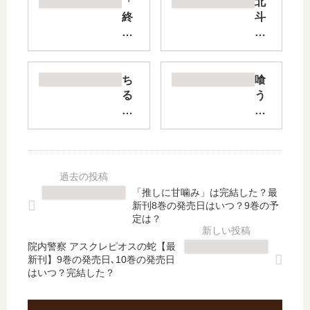
「
北
終
斗
末
の
の
拳
ワ
外
ル
伝
ち
喰
キ
天
る
う
ュ
才
ら
寝
ー
ア
ん
る
レ
ミ
新
ふ
禁
バ
撰
た
伝
の
組
り
神
異
鎮
住
「推しに甘噛み」は完結した？最
々
世
魂
む
新刊8巻の発売日はいつ？9巻の予
の
界
歌
ふ
定は？
黙
覇
【
た
示
王
院内警察 アスクレピオスの蛇【最
最
り
新刊】9巻の発売日､10巻の発売日
録
伝
新
続
はいつ？完結した？
」
説
刊
【
は
【
】
最
完
最
37
新