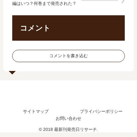
編はいつ？何巻まで発売された？
険
の
自
】
者
発
由
14
し
売
生
巻
…
日
活
の
コメント
【
は
～
発
最
い
勇
売
新
つ
者
日
刊
？
…
は
コメントを書き込む
】
完
」
い
10
結
は
つ
巻
し
完
？
の
た
結
完
発
？
し
結
売
た
し
日､
？
た
11
最
？
サイトマップ
プライバシーポリシー
巻
新
の
お問い合わせ
刊
発
9
© 2018 最新刊発売日リサーチ.
売
巻