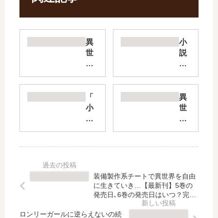
異
小
世
説
界
異
ゆ
世
る
界
り
転
「
異
紀
生
小
世
行
騒
説
界
～
動
余
転
子
記
り
生
育
【
モ
騒
て
最
ノ
動
し
新
異
記
装備製作系チートで異世界を自由
な
刊
世
【
に生きていき…【最新刊】5巻の
が
】
界
最
発売日､6巻の発売日はいつ？完結
ら
15
人
した？
新
冒
巻
ロンリーガールに逆らえないの続
の
刊