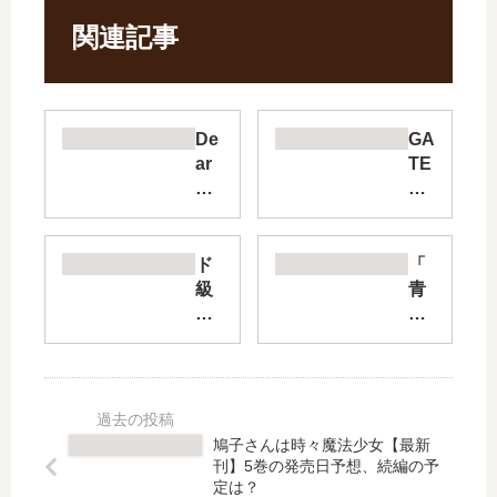
関連記事
De
GA
ar
TE
CA
7
LL
【
-デ
最
ィ
新
ド
「
ア
刊
級
青
コ
】
編
の
ー
5
隊
祓
ル-
巻
エ
魔
【
の
グ
師
最
発
ゼ
」
新
売
ロ
は
鳩子さんは時々魔法少女【最新
刊
日
ス
完
刊】5巻の発売日予想、続編の予
】
は
【
結
定は？