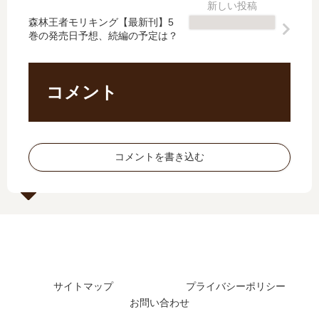
5
い
最
し
巻
つ
森林王者モリキング【最新刊】5
新
た
巻の発売日予想、続編の予定は？
の
？
刊
？
発
完
】
最
売
結
13
新
日
し
巻
刊
コメント
予
た
の
34
想
？
発
巻
、
（
売
の
続
休
日
発
コメントを書き込む
編
載
予
売
の
中
想
日
予
）
、
は
定
連
続
い
は
載
編
つ
？
再
の
？
開
予
は
定
サイトマップ
プライバシーポリシー
？
は
お問い合わせ
？