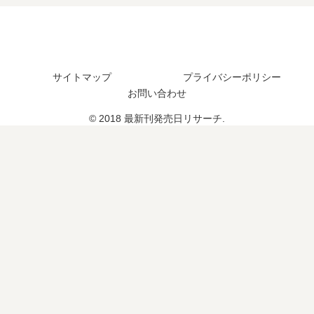
日
は
つ
の
は
い
？
予
い
つ
17
定
つ
？
巻
は
？
の
？
サイトマップ
プライバシーポリシー
完
予
お問い合わせ
結
定
し
は
© 2018 最新刊発売日リサーチ.
た
？
？