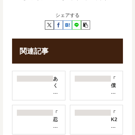
シェアする
関連記事
あ
「
く
僕
ま
の
で
奥
ク
さ
ジ
ん
「
「
ャ
は
忍
K2
ク
ち
者
」
の
ょ
と
は