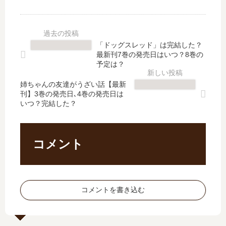
話
っ
極
完
で
と
道
結
す
怖
」
し
。
い
は
た
「ドッグスレッド」は完結した？
【
」
完
？
最新刊7巻の発売日はいつ？8巻の
最
は
結
最
予定は？
新
完
し
新
刊
結
姉ちゃんの友達がうざい話【最新
た
刊
刊】3巻の発売日､4巻の発売日は
】
し
？
51
いつ？完結した？
4
た
最
巻
巻
？
新
の
の
最
刊
発
発
新
16
売
コメント
売
刊
巻
日
日､
14
の
は
5
巻
発
い
巻
の
売
つ
コメントを書き込む
の
発
日
？
発
売
は
52
売
日
い
巻