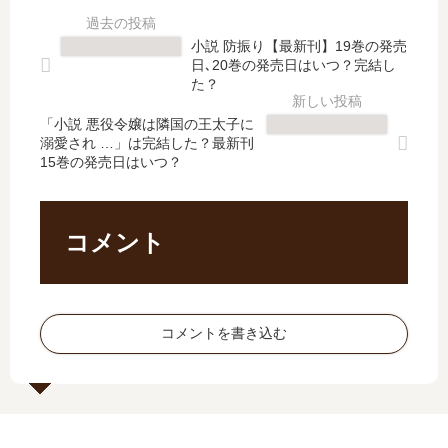
見
の
上
に
た
発
す
」
小説 防振り【最新刊】19巻の発売
？
売
る
は
日､20巻の発売日はいつ？完結し
【
日
の
完
た？
最
は
続
結
新
い
「小説 悪役令嬢は隣国の王太子に
編
し
溺愛され …」は完結した？最新刊
刊
つ
は
た
15巻の発売日はいつ？
】
？
い
？
7
完
つ
最
巻
結
？
新
の
し
何
刊
コメント
発
た
巻
7
売
？
ま
巻
日､
続
で
の
8
編
発
発
コメントを書き込む
巻
の
売
売
の
予
さ
日
発
定
れ
は
売
は
た
い
日
？
？
つ