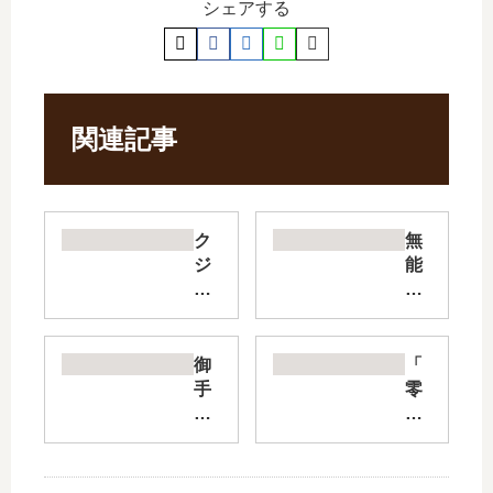
シェアする
関連記事
ク
無
ジ
能
ャ
の
ク
鷹
の
【
ダ
最
御
「
ン
新
手
零
ス
刊
洗
れ
、
】
家
る
誰
9
、
よ
が
巻
炎
る