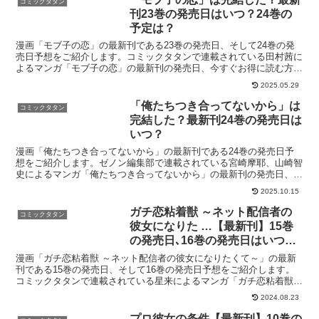
コミックタタン
刊23巻の発売日はいつ？24巻の
予定は？
漫画「モブ子の恋」の最新刊である23巻の発売日、そして24巻の発
売日予想をご紹介します。コミックタタンで連載されている田村茜に
よるマンガ「モブ子の恋」の最新刊の発売日、今すぐお得に読む方法
はこちら！漫画「モブ子の恋」23巻の発売日はいつ？コ...
2025.05.29
「俺たちつき合ってないから」は
コミックタタン
完結した？最新刊24巻の発売日は
いつ？
漫画「俺たちつき合ってないから」の最新刊である24巻の発売日予
想をご紹介します。ゼノン編集部で連載されている宮崎摩耶、山崎智
史によるマンガ「俺たちつき合ってないから」の最新刊の発売日、今
すぐお得に読む方法はこちら！漫画「俺たちつき合ってない...
2025.10.15
ガチ恋粘着獣 ～ネット配信者の
コミックタタン
彼女になりた …【最新刊】15巻
の発売日､16巻の発売日はいつ？
完結した？
漫画「ガチ恋粘着獣 ～ネット配信者の彼女になりたくて～」の最新
刊である15巻の発売日、そして16巻の発売日予想をご紹介します。
コミックタタンで連載されている星来によるマンガ「ガチ恋粘着獣
～ネット配信者の彼女になりたくて～」の最新刊の発売日...
2024.08.23
プロ彼女の条件【最新刊】10巻の