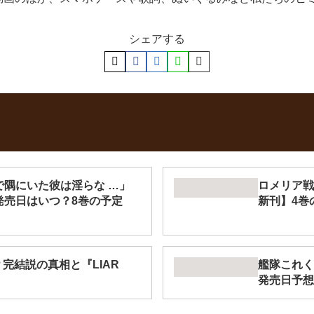
シェアする
で隅にいた彼は淫らな …」
ロメリア戦
発売日はいつ？8巻の予定
新刊】4巻
？完結説の真相と『LIAR
艦隊これく
発売日予想