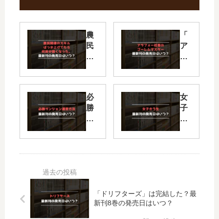
農
「
民
ア
関
ラ
連
フ
の
ォ
ス
ー
必
女
キ
社
勝
子
ル
畜
ダ
か
ば
の
ン
う
っ
ゴ
ジ
生
か
ー
ョ
【
上
レ
ン
最
げ
ム
運
新
て
マ
営
刊
た
ス
「ドリフターズ」は完結した？最
方
】
ら
タ
新刊8巻の発売日はいつ？
法
10
何
ー
【
巻
故
」