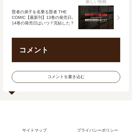
最
の
か
8
新
発
賢者の弟子を名乗る賢者 THE
強
巻
刊
売
COMIC【最新刊】13巻の発売日､
く
の
14巻の発売日はいつ？完結した？
】
日
…
発
14
は
【
売
巻
い
最
日
の
つ
新
は
コメント
発
？
刊
？
売
完
】
完
日､
結
11
結
15
し
巻
し
巻
た
コメントを書き込む
の
た
の
？
発
？
発
売
最
売
日､
新
日
12
刊
は
巻
を
い
の
予
つ
発
想
？
売
！
サイトマップ
プライバシーポリシー