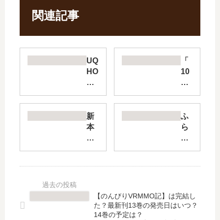
関連記事
UQ
「
HO
10
LD
0
ER
万
!
の
【
命
新
ふ
最
の
本
ら
新
上
格
い
刊
に
魔
ん
】
俺
法
ぐ
29
は
少
う
巻
立
女
ぃ
の
っ
り
っ
【のんびりVRMMO記】は完結し
発
て
す
ち
た？最新刊13巻の発売日はいつ？
売
い
か
【
14巻の予定は？