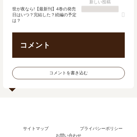
日
る
【
最
予
」
世が夜なら!【最新刊】4巻の発売
最
新
日はいつ？完結した？続編の予定
想
は
新
刊
は？
、
完
刊
】
続
結
】
14
編
し
8
巻
の
た
巻
の
コメント
予
？
の
発
定
最
発
売
は
新
売
日､
？
刊
日
15
コメントを書き込む
23
は
巻
巻
い
の
の
つ
発
発
？
売
売
完
日
日
結
は
は
し
い
い
た
つ
サイトマップ
プライバシーポリシー
つ
？
？
お問い合わせ
？