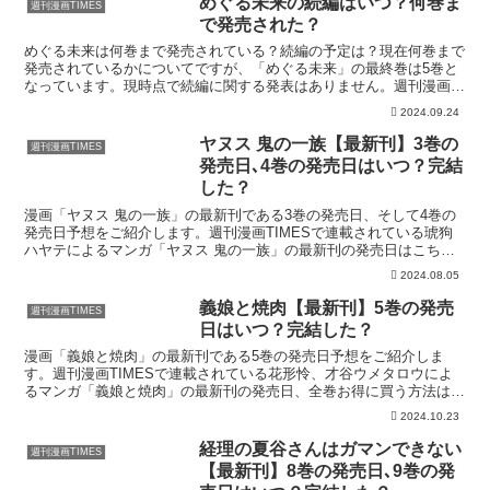
めぐる未来の続編はいつ？何巻ま
週刊漫画TIMES
で発売された？
めぐる未来は何巻まで発売されている？続編の予定は？現在何巻まで
発売されているかについてですが、「めぐる未来」の最終巻は5巻と
なっています。現時点で続編に関する発表はありません。週刊漫画
TIMESの連載作品では、板倉梓による マンガ「瓜を破る...
2024.09.24
ヤヌス 鬼の一族【最新刊】3巻の
週刊漫画TIMES
発売日､4巻の発売日はいつ？完結
した？
漫画「ヤヌス 鬼の一族」の最新刊である3巻の発売日、そして4巻の
発売日予想をご紹介します。週刊漫画TIMESで連載されている琥狗
ハヤテによるマンガ「ヤヌス 鬼の一族」の最新刊の発売日はこち
ら！漫画「ヤヌス 鬼の一族」3巻の発売日はいつ？コミ...
2024.08.05
義娘と焼肉【最新刊】5巻の発売
週刊漫画TIMES
日はいつ？完結した？
漫画「義娘と焼肉」の最新刊である5巻の発売日予想をご紹介しま
す。週刊漫画TIMESで連載されている花形怜、才谷ウメタロウによ
るマンガ「義娘と焼肉」の最新刊の発売日、全巻お得に買う方法はこ
ちら！漫画「義娘と焼肉」5巻の発売日はいつ？(func...
2024.10.23
経理の夏谷さんはガマンできない
週刊漫画TIMES
【最新刊】8巻の発売日､9巻の発