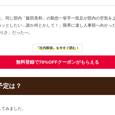
た。同じ部内「飯田美和」の勤怠一挙手一投足が部内の空気を
カッとしたい…誰か何とかして！」限界に達し人事部へ向かっ
ありさ」だった―。
「社内探偵」を今すぐ読む！
無料登録で70%OFFクーポンがもらえる
予定は？
してみました。