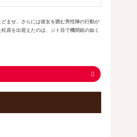
よどませ、さらには彼女を囲む男性陣の行動が
た松原を出迎えたのは、ジト目で機関銃の如く