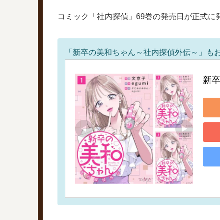
コミック「社内探偵」69巻の発売日が正式に
「新卒の美和ちゃん～社内探偵外伝～」も
新