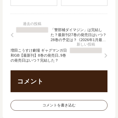
は
】
呼
美
い
8
-真
子
つ
巻
説
劇
？
の
・
場
何
発
邪
【
「警部補ダイマジン」は完結し
巻
売
馬
最
た？最新刊27巻の発売日はいつ？
ま
日
台
新
28巻の予定は？《2026年1月最新
で
は
国
版》
刊
発
い
増田こうすけ劇場 ギャグマンガ日
伝-
】
和GB【最新刊】8巻の発売日､9巻
売
つ
」
5
の発売日はいつ？完結した？
さ
？
は
巻
れ
完
完
の
た
結
結
発
？
し
し
売
コメント
た
た
日
？
？
は
続
最
い
編
新
つ
コメントを書き込む
の
刊
？
予
19
完