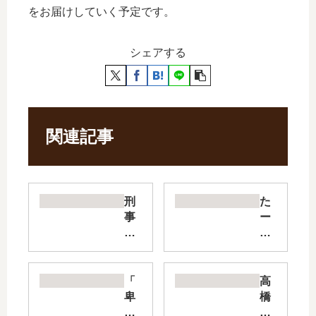
をお届けしていく予定です。
シェアする
関連記事
刑
た
事
ー
ゆ
た
が
ん
み
【
の
最
「
高
続
新
卑
橋
編
刊
弥
留