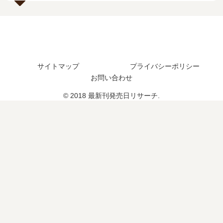
定
巻
結
は
の
し
？
発
た
売
？
日
は
サイトマップ
プライバシーポリシー
い
お問い合わせ
つ
？
© 2018 最新刊発売日リサーチ.
20
巻
の
予
定
は
？