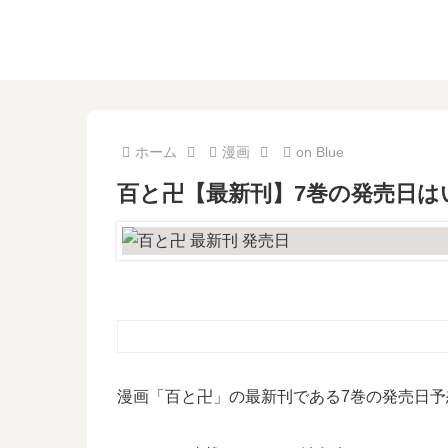
ホーム
漫画
on Blue
百と卍【最新刊】7巻の発売日は
漫画「百と卍」の最新刊である7巻の発売日