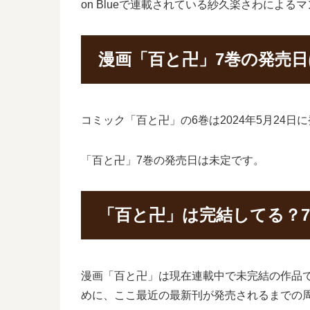
on Blueで連載されている紗久楽さわによ
漫画「百と卍」7巻の発売
コミック「百と卍」の6巻は2024年5月24
「百と卍」7巻の発売日は未定です。
「百と卍」は完結してる？
漫画「百と卍」は現在連載中で未完結の作品
めに、ここ最近の最新刊が発売されるまでの