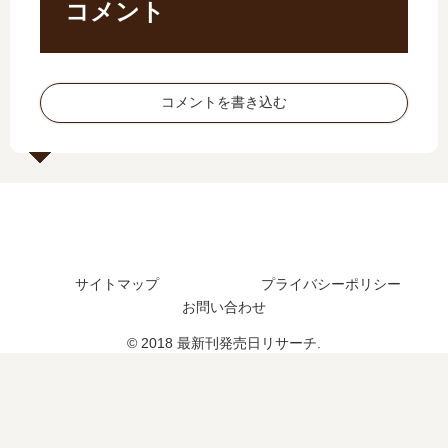
…
ョ
毒
…
コメント
【
…
に
【
最
」
も
最
新
は
薬
新
刊
完
…
刊
コメントを書き込む
】
結
【
】
7
し
最
3
巻
た
新
巻
の
？
刊
の
発
最
】
発
売
新
5
売
日､
刊
巻
日
8
3
の
予
サイトマップ
プライバシーポリシー
巻
巻
発
想
お問い合わせ
の
の
売
、
発
発
日､
続
© 2018 最新刊発売日リサーチ.
売
売
6
編
日
日
巻
の
は
は
の
予
い
い
発
定
つ
つ
売
は