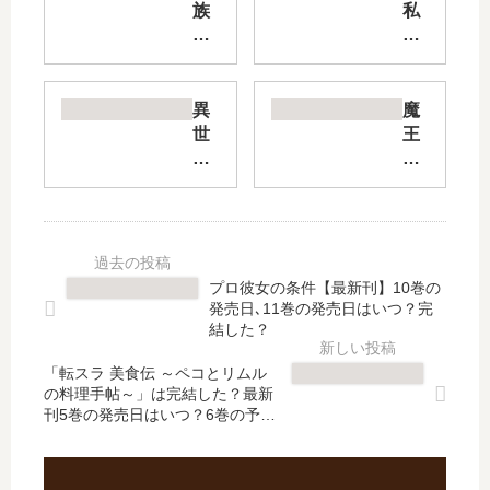
族
私
か
を
ら
殺
庶
し
民
た
異
魔
に
ワ
世
王
な
ン
界
と
っ
コ
で
勇
た
系
の
者
の
騎
ん
に
で
士
び
溺
、
様
り
愛
プロ彼女の条件【最新刊】10巻の
婚
が
癒
さ
発売日､11巻の発売日はいつ？完
約
、
し
れ
結した？
を
ヤ
手
て
解
ン
「転スラ 美食伝 ～ペコとリムル
は
、
の料理手帖～」は完結した？最新
消
デ
じ
お
刊5巻の発売日はいつ？6巻の予定
さ
レ
め
手
は？
れ
に
ま
上
ま
ジ
す
げ